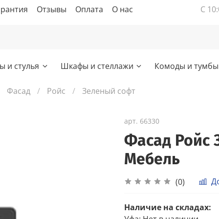
арантия
Отзывы
Оплата
О нас
С 10:
ы и стулья
Шкафы и стеллажи
Комоды и тумбы
Фасад
Ройс
Зеленый софт
арт.
66330
Фасад Ройс 
Мебель
Д
(0)
Наличие на складах:
Уфа
:
Нет в наличии