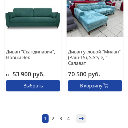
Диван "Скандинавия",
Диван угловой "Милан"
Новый Век
(Раш-15), S.Style, г.
Салават
53 900 руб.
70 500 руб.
от
Выбрать
В корзину
1
2
3
4