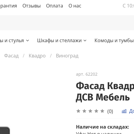
арантия
Отзывы
Оплата
О нас
С 10:
ы и стулья
Шкафы и стеллажи
Комоды и тумбы
Фасад
Квадро
Виноград
арт.
62202
Фасад Квадр
ДСВ Мебель
Д
(0)
Наличие на складах:
Уфа
:
Нет в наличии