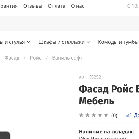
арантия
Отзывы
Оплата
О нас
С 10:
ы и стулья
Шкафы и стеллажи
Комоды и тумбы
Фасад
Ройс
Ваниль софт
арт.
65252
Фасад Ройс 
Мебель
Д
(0)
Наличие на складах:
Уфа
:
Нет в наличии