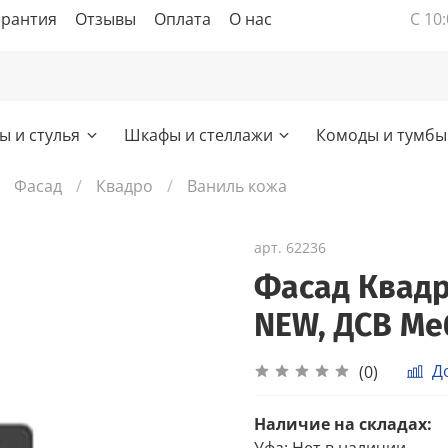
арантия
Отзывы
Оплата
О нас
С 10:
ы и стулья
Шкафы и стеллажи
Комоды и тумбы
Фасад
Квадро
Ваниль кожа
арт.
62236
Фасад Квадр
NEW, ДСВ Ме
Д
(0)
Наличие на складах:
Уфа
:
Нет в наличии