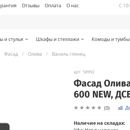
арантия
Отзывы
Оплата
О нас
С 10:
ы и стулья
Шкафы и стеллажи
Комоды и тумбы
Фасад
Олива
Ваниль глянец
арт.
58992
Фасад Олива
600 NEW, ДС
Д
(0)
Наличие на складах:
Уфа
:
Нет в наличии