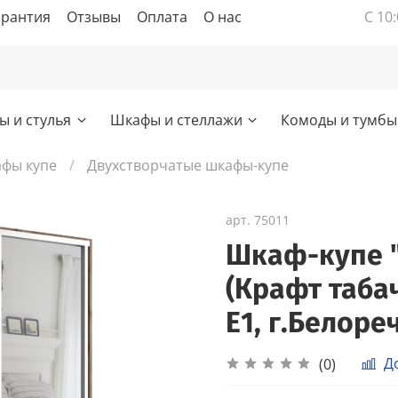
арантия
Отзывы
Оплата
О нас
С 10:
ы и стулья
Шкафы и стеллажи
Комоды и тумбы
фы купе
Двухстворчатые шкафы-купе
арт.
75011
Шкаф-купе "
(Крафт таба
Е1, г.Белоре
Д
(0)