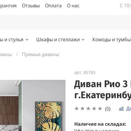
арантия
Отзывы
Оплата
О нас
С 10:
ы и стулья
Шкафы и стеллажи
Комоды и тумбы
иваны
Прямые диваны
арт.
85783
Диван Рио 3
г.Екатеринб
Д
(0)
Наличие на складах:
Уфа
:
Нет в наличии