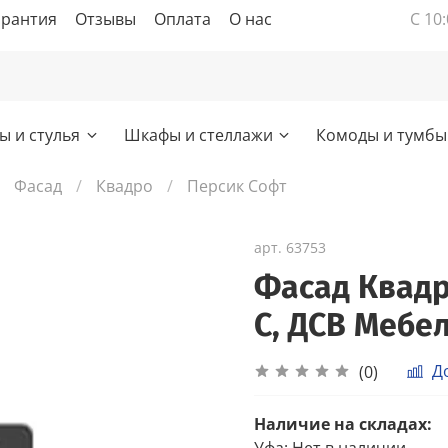
арантия
Отзывы
Оплата
О нас
С 10:
ы и стулья
Шкафы и стеллажи
Комоды и тумбы
Фасад
Квадро
Персик Софт
арт.
63753
Фасад Квадр
С, ДСВ Мебе
Д
(0)
Наличие на складах:
Уфа
:
Нет в наличии