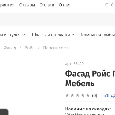
арантия
Отзывы
Оплата
О нас
С 10:
ы и стулья
Шкафы и стеллажи
Комоды и тумбы
Фасад
Ройс
Персик софт
арт.
66429
Фасад Ройс 
Мебель
Д
(0)
Наличие на складах:
Уфа
:
Нет в наличии