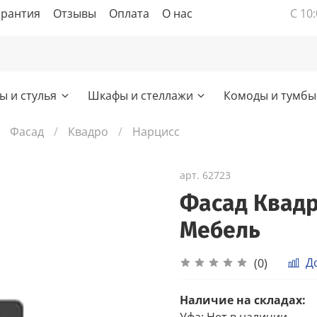
арантия
Отзывы
Оплата
О нас
С 10:
ы и стулья
Шкафы и стеллажи
Комоды и тумбы
Фасад
Квадро
Нарцисс
арт.
62723
Фасад Квадр
Мебель
Д
(0)
Наличие на складах:
Уфа
:
Нет в наличии