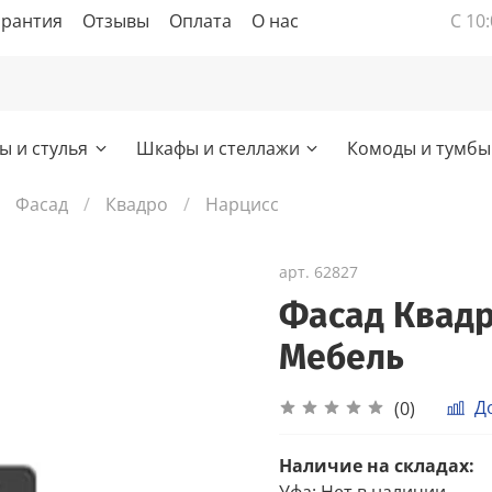
арантия
Отзывы
Оплата
О нас
С 10:
ы и стулья
Шкафы и стеллажи
Комоды и тумбы
Фасад
Квадро
Нарцисс
арт.
62827
Фасад Квадр
Мебель
Д
(0)
Наличие на складах:
Уфа
:
Нет в наличии