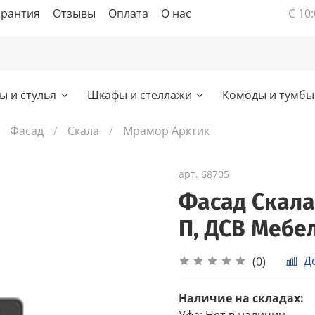
арантия
Отзывы
Оплата
О нас
С 10:
ы и стулья
Шкафы и стеллажи
Комоды и тумбы
Фасад
Скала
Мрамор Арктик
арт.
68705
Фасад Скала
П, ДСВ Мебе
Д
(0)
Наличие на складах:
Уфа
:
Нет в наличии