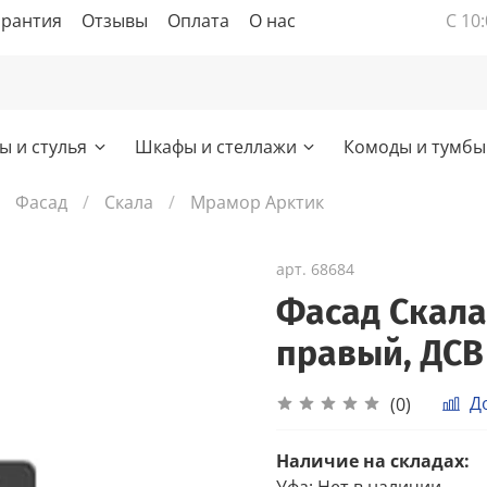
арантия
Отзывы
Оплата
О нас
С 10:
ы и стулья
Шкафы и стеллажи
Комоды и тумбы
Фасад
Скала
Мрамор Арктик
арт.
68684
Фасад Скала
правый, ДСВ
Д
(0)
Наличие на складах:
Уфа
:
Нет в наличии