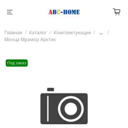
Главная
Каталог
Комплектующие
...
Монца Мрамор Арктик
Под заказ