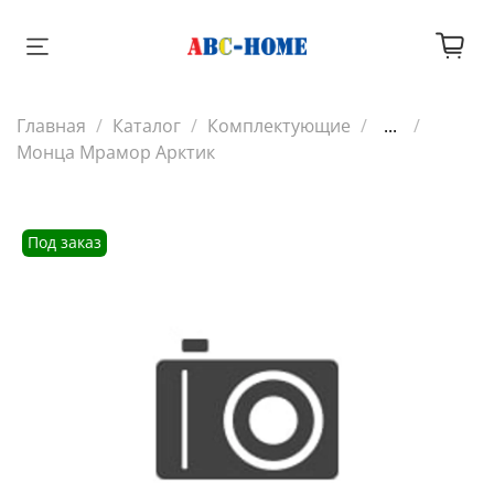
Главная
Каталог
Комплектующие
...
Монца Мрамор Арктик
Под заказ