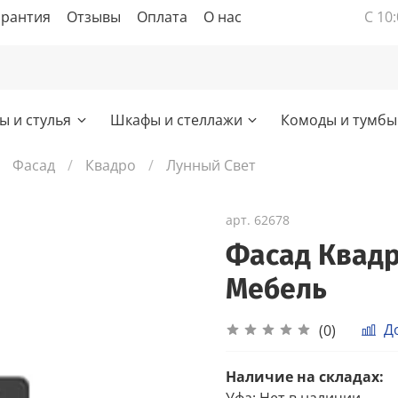
арантия
Отзывы
Оплата
О нас
С 10:
ы и стулья
Шкафы и стеллажи
Комоды и тумбы
Фасад
Квадро
Лунный Свет
арт.
62678
Фасад Квадр
Мебель
Д
(0)
Наличие на складах:
Уфа
:
Нет в наличии