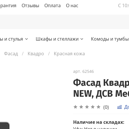
арантия
Отзывы
Оплата
О нас
С 10:
ы и стулья
Шкафы и стеллажи
Комоды и тумбы
Фасад
Квадро
Красная кожа
арт.
62546
Фасад Квадр
NEW, ДСВ Ме
Д
(0)
Наличие на складах:
Уфа
:
Нет в наличии