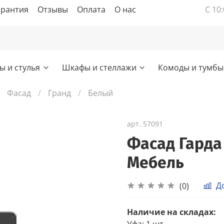
арантия
Отзывы
Оплата
О нас
С 10:
ы и стулья
Шкафы и стеллажи
Комоды и тумбы
Фасад
Гранд
Белый
арт.
57091
Фасад Гарда
Мебель
Д
(0)
Наличие на складах:
Уфа
:
1 шт.