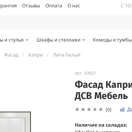
арантия
Отзывы
Оплата
О нас
С 10:
ы и стулья
Шкафы и стеллажи
Комоды и тумбы
Фасад
Капри
Липа белый
арт.
43821
Фасад Капри
ДСВ Мебель
Д
(0)
Наличие на складах:
Уфа
:
Нет в наличии