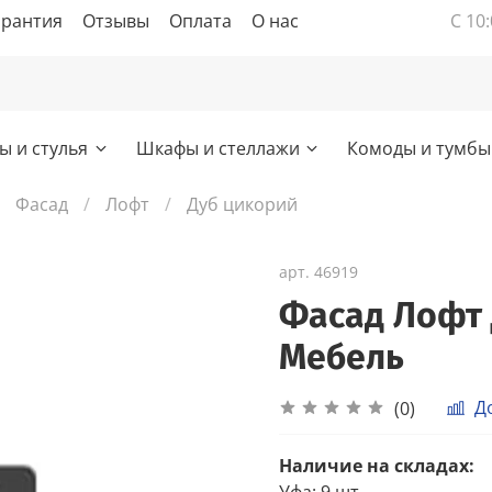
арантия
Отзывы
Оплата
О нас
С 10:
ы и стулья
Шкафы и стеллажи
Комоды и тумбы
Фасад
Лофт
Дуб цикорий
арт.
46919
Фасад Лофт 
Мебель
Д
(0)
Наличие на складах:
Уфа
:
9 шт.