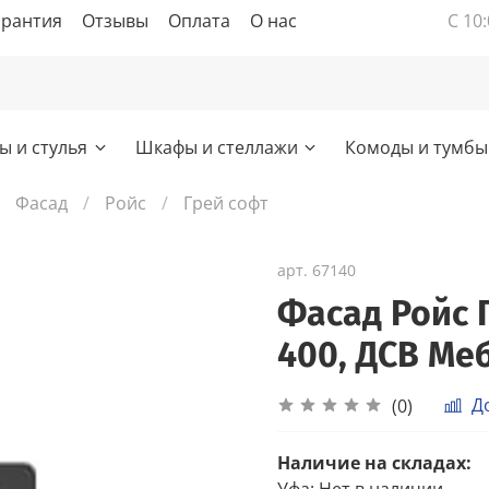
арантия
Отзывы
Оплата
О нас
С 10:
ы и стулья
Шкафы и стеллажи
Комоды и тумбы
Фасад
Ройс
Грей софт
арт.
67140
Фасад Ройс 
400, ДСВ Ме
Д
(0)
Наличие на складах:
Уфа
:
Нет в наличии