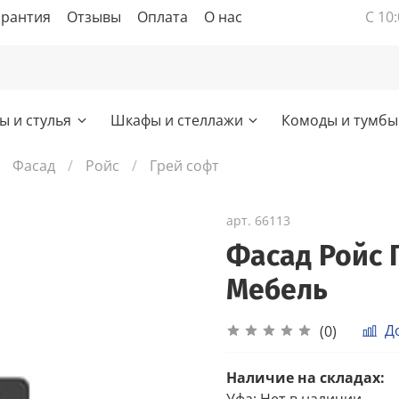
арантия
Отзывы
Оплата
О нас
С 10:
ы и стулья
Шкафы и стеллажи
Комоды и тумбы
Фасад
Ройс
Грей софт
арт.
66113
Фасад Ройс 
Мебель
Д
(0)
Наличие на складах:
Уфа
:
Нет в наличии