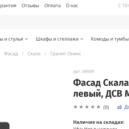
арантия
Отзывы
Оплата
О нас
С 10:
ы и стулья
Шкафы и стеллажи
Комоды и тумбы
Фасад
Скала
Гранит Оникс
арт.
68509
Фасад Скала
левый, ДСВ 
Д
(0)
Наличие на складах:
Уфа
:
Нет в наличии