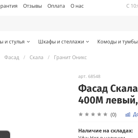
арантия
Отзывы
Оплата
О нас
С 10:
ы и стулья
Шкафы и стеллажи
Комоды и тумбы
Фасад
Скала
Гранит Оникс
арт.
68548
Фасад Скала
400М левый,
Д
(0)
Наличие на складах:
Уфа
:
Нет в наличии