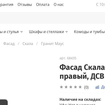
арантия
Отзывы
Оплата
О нас
С 10:
ы и стулья
Шкафы и стеллажи
Комоды и тумбы
Фасад
Скала
Гранит Маус
арт.
68435
Фасад Скала
правый, ДСВ
Д
(0)
Наличие на складах:
Уфа
:
Нет в наличии