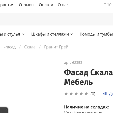
арантия
Отзывы
Оплата
О нас
С 10:
ы и стулья
Шкафы и стеллажи
Комоды и тумбы
Фасад
Скала
Гранит Грей
арт.
68353
Фасад Скала
Мебель
Д
(0)
Наличие на складах:
Уфа
:
Нет в наличии