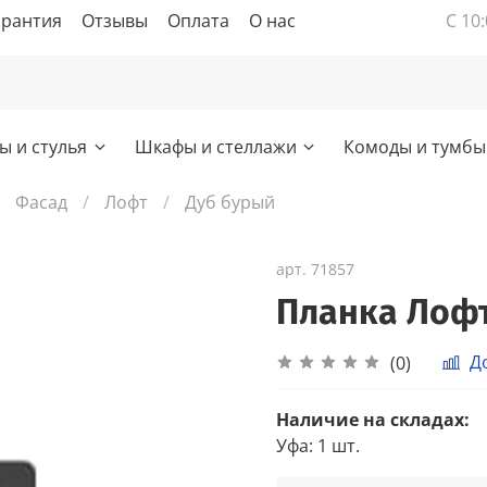
арантия
Отзывы
Оплата
О нас
С 10:
ы и стулья
Шкафы и стеллажи
Комоды и тумбы
Фасад
Лофт
Дуб бурый
арт.
71857
Планка Лофт
Д
(0)
Наличие на складах:
Уфа
:
1 шт.