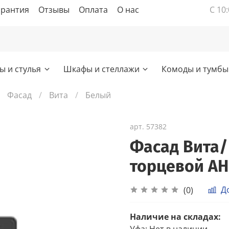
арантия
Отзывы
Оплата
О нас
С 10:
ы и стулья
Шкафы и стеллажи
Комоды и тумбы
Фасад
Вита
Белый
арт.
57382
Фасад Вита/
торцевой АН
Д
(0)
Наличие на складах:
Уфа
:
Нет в наличии