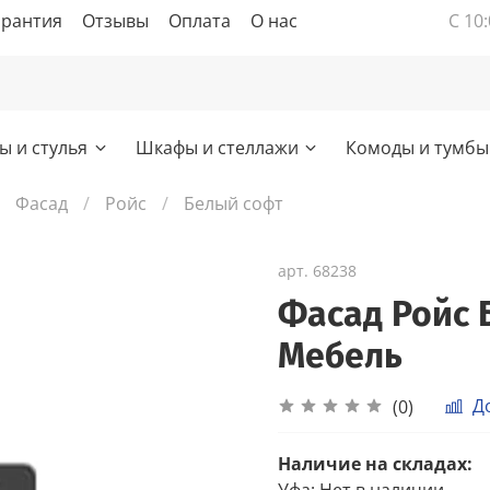
арантия
Отзывы
Оплата
О нас
С 10:
ы и стулья
Шкафы и стеллажи
Комоды и тумбы
Фасад
Ройс
Белый софт
арт.
68238
Фасад Ройс 
Мебель
Д
(0)
Наличие на складах:
Уфа
:
Нет в наличии