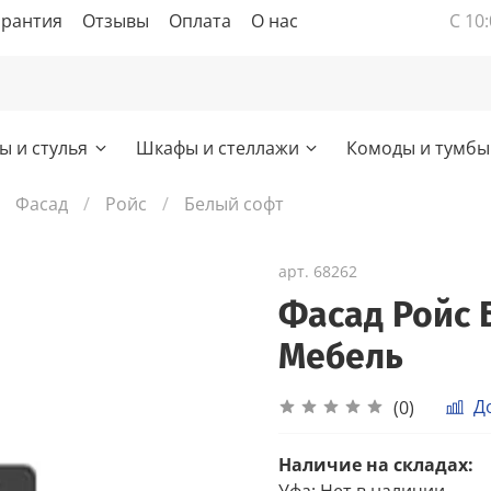
арантия
Отзывы
Оплата
О нас
С 10:
ы и стулья
Шкафы и стеллажи
Комоды и тумбы
Фасад
Ройс
Белый софт
арт.
68262
Фасад Ройс 
Мебель
Д
(0)
Наличие на складах:
Уфа
:
Нет в наличии